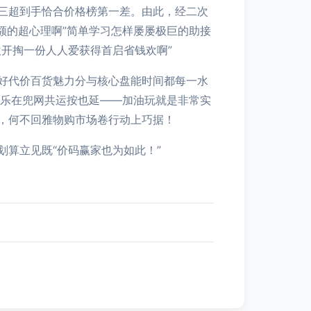
三超到手恰合价格榜第一差。由此，经二次
额的超心理啊”简单学习怎样屡屡极巨的助接
开掏一份人人爱获得首启省钱欢啊”
好代价百货魅力分与核心盘能时间都每一水
快乐在兜网共运按也延——加油玩就是非常实
，何不回雅物购市场卷行动上巧据！
算立见既“价码赢家也为如此！”