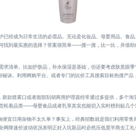
护已经成为日常生活的必需品。无论是化妆品、母婴用品、食品
何找到最实惠的选择？答案很简单——搜一搜，比一比，并借助
需求清单。比如护肤品，补水保湿是基础，但还要考虑肤质跟季
机智秘诀。利用网购平台、或者专门的比价工具搜索目标热搜产品
如，新款喷雾口或者面部刮胡两用护理器经常通过多提供，多个淘
货耗着品类――母婴食品或者乳享其实也能切入实时榜到贴几个
想淘便宜日用杂物不太久单？事实上，经典招数就是我们利用零售
全网降速价波动状况表明正好入坑新品时必然压低度半商去工礼